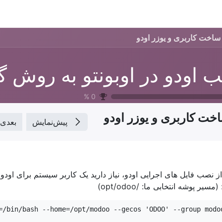
گ2
برنامه ها
قالب ها
آموزش‌ها
تعرفه خدمات
شرکت
ساخت کاربری و یوزر اودو
%
0
خت کاربری و یوزر اودو
پیش‌نمایش
بعدی
ز نصب فایل های اجرایی اودو، نیاز دارید یک کاربر سیستم برای اودو ا
(مسیر پوشه انتخابی ما: /opt/odoo)
=/bin/bash --home=/opt/modoo --gecos 'ODOO' --group modo