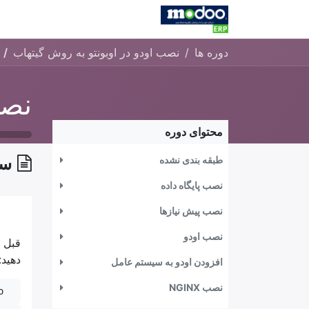
Skip to Conten
خانه
فروشگاه
کاتالوگ
کاتالو
دوره ها
نصب اودو در اوبونتو به روش گیتهاب
محتوای دوره
طبقه بندی نشده
سا
نصب پایگاه داده
نصب پیش نیازها
نصب اودو
قبل ا
دهید: 
افزودن اودو به سیستم عامل
نصب NGINX
o