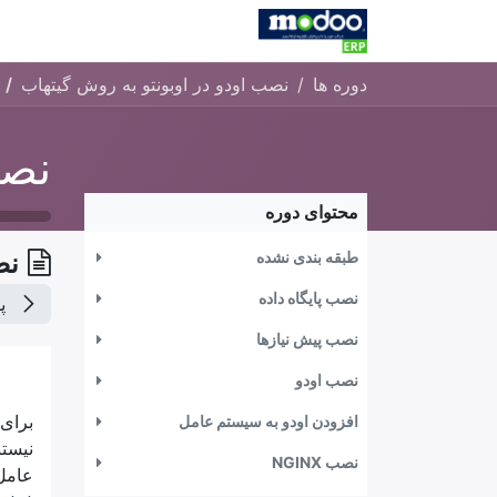
Skip to Conten
خانه
فروشگاه
کاتالوگ
کاتالو
دوره ها
نصب اودو در اوبونتو به روش گیتهاب
محتوای دوره
طبقه بندی نشده
نص
نصب پایگاه داده
پ
نصب پیش نیازها
نصب اودو
برای 
افزودن اودو به سیستم عامل
نیست
نصب NGINX
عامل 