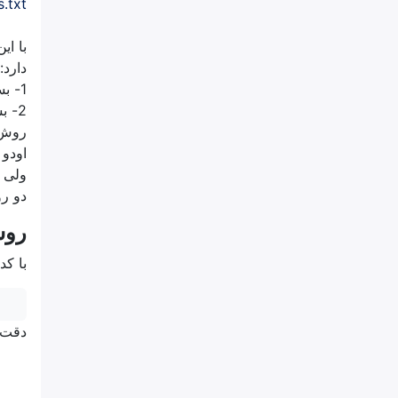
.txt
با ای
دارد:
1- بسته ها مستقیما در هسته پایتون نصب و جایگزین شوند.
2- بسته ها در یک محیط مجازی پایتون نصب و اجرا شوند.
روش پ
اودو 
دو ر
روش 1: نصب مس
با کد
دقت کنید که به ج