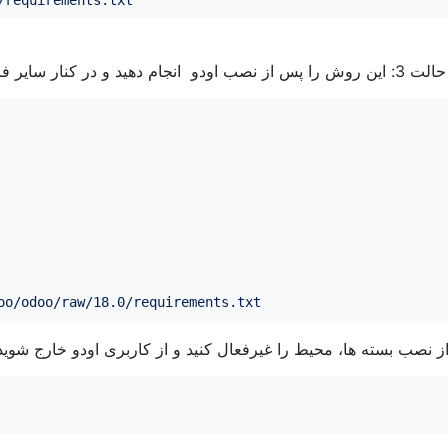
/requirements.txt
حالت 3: این روش را پس از نصب اودو انجام دهید و در کنار سایر فایل های نصبی اودو قرار دهید.
oo/odoo/raw/18.0/requirements.txt
 نصب بسته ها، محیط را غیرفعال کنید و از کاربری اودو خارج شوید