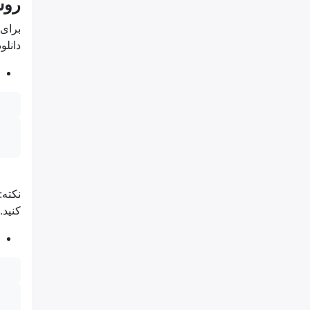
روش 2: نصب بسته های د
برای 
دانلو
کنید.