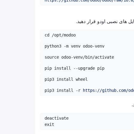
https://github.com/odoo/odoo/raw/18.0
cd /opt/modoo
python3 -m venv odoo-venv
source odoo-venv/bin/activate
pip install --upgrade pip
pip3 install wheel
pip3 install -r 
https://github.com/od
.
exit