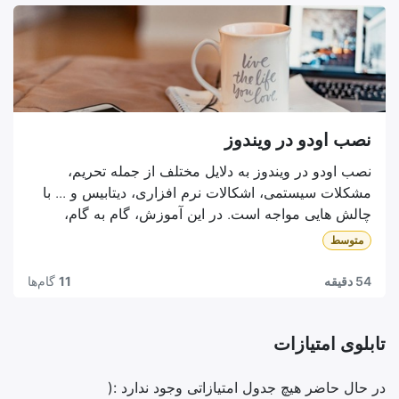
نصب اودو در ویندوز
نصب اودو در ویندوز به دلایل مختلف از جمله تحریم،
مشکلات سیستمی، اشکالات نرم افزاری، دیتابیس و ... با
چالش هایی مواجه است. در این آموزش، گام به گام،
آخرین نسخه اودو را در سیستم عامل ویندوز نصب میکنیم
متوسط
و چالش های احتمالی را بررسی میکنیم. همچنین یکی از پر
چالش ترین بخش های نصب اودو یعنی راست چین سازی
54 دقیقه
11
گام‌ها
آن نیز به صورت کامل توضیح داده شده است.
تابلوی امتیازات
در حال حاضر هیچ جدول امتیازاتی وجود ندارد :(