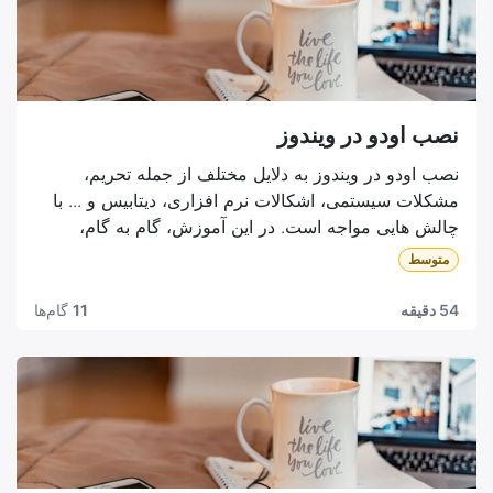
نصب اودو در ویندوز
نصب اودو در ویندوز به دلایل مختلف از جمله تحریم،
مشکلات سیستمی، اشکالات نرم افزاری، دیتابیس و ... با
چالش هایی مواجه است. در این آموزش، گام به گام،
آخرین نسخه اودو را در سیستم عامل ویندوز نصب میکنیم
متوسط
و چالش های احتمالی را بررسی میکنیم. همچنین یکی از پر
چالش ترین بخش های نصب اودو یعنی راست چین سازی
54 دقیقه
11
گام‌ها
آن نیز به صورت کامل توضیح داده شده است.