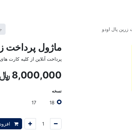
گ2
برنامه ها
قالب ها
آموزش‌ها
تعرفه خدمات
شرکت
زرین پال اودو
ماژول پرداخت زر
پرداخت آنلاین از کلیه کارت های 
8,000,000
﷼
نسخه
17
18
افزودن