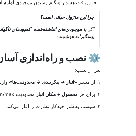
دریافت هشدار هنگام رسیدن موجودی
لوازم ا
چرا این ماژول حیاتی است؟
اگر با
موجودی‌های انباشته‌شده
،
کمبودهای ناگهان
پیشگیرانه هوشمند
!
⚙️
نصب و راه‌اندازی آسان
پس از نصب:
۱. از مسیر
«انبار → پیکربندی → محدودیت‌ها»
وارد 
۲. برای هر
محصول + مکان انبار
محدودیت min/max تعریف کنید.
۳. سیستم به‌طور خودکار نظارت را آغاز می‌کند!