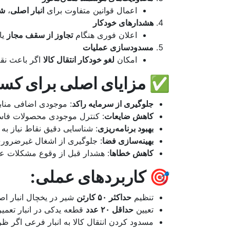
اعمال قوانین متفاوت برای
انبار اصلی
،
ش
هشدارهای خودکار
اعلان فوری هنگام
تجاوز از سقف مجاز
یا
مسدودسازی عملیات
امکان
لغو خودکار انتقال کالا
اگر باعث نقض
✅
مزایای اصلی برای کسب
جلوگیری از سرمایه راکد
: موجودی اضافی منابع 
کاهش ضایعات
: کنترل موجودی محصولات فاسدش
بهبود برنامه‌ریزی
: شناسایی دقیق نقاط نیاز ب
بهینه‌سازی فضا
: جلوگیری از اشغال غیرضروری
کاهش خطاها
: هشدار قبل از وقوع مشکلات عم
🎯
کاربردهای عملی
:
تنظیم
حداکثر ۵۰ کارتن
شیر در یخچال انبار اص
تعیین
حداقل ۲۰ عدد
قطعه یدکی در انبار تعمیر
مسدود کردن انتقال کالا به انبار فرعی اگر 