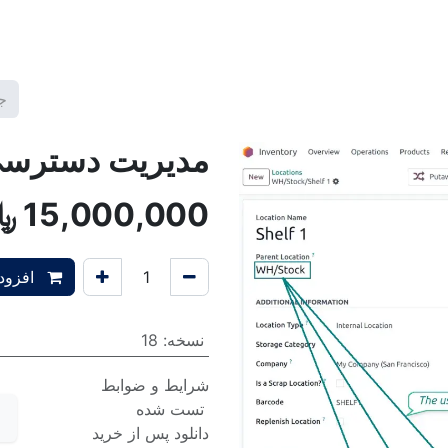
گ2
برنامه ها
قالب ها
آموزش‌ها
تعرفه خدمات
شرکت
مدیریت دسترسی ا
15,000,000
﷼
افزودن
نسخه
:
18
شرایط و ضوابط
تست شده
دانلود پس از خرید