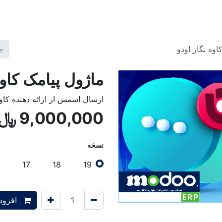
گ2
برنامه ها
قالب ها
آموزش‌ها
تعرفه خدمات
شرکت
اوه نگار اودو
ماژول پیامک کاوه
ارسال اسمس از ارائه دهنده کاوه
9,000,000
﷼
نسخه
17
18
19
افزودن