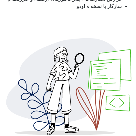
سازگار با نسخه ه اودو