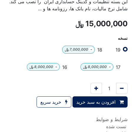
این بسته تنظیمات و کدینگ حسابداری ایران را نصب می کند.
شامل نرخ مالیات، نام بانک ها، رزونامه ها و ...
15,000,000
﷼
نسخه
18
19
-
7,000,000
﷼
16
17
-
8,000,000
﷼
-
8,000,000
﷼
افزودن به سبد خرید
خرید سریع
شرایط و ضوابط
تست شده