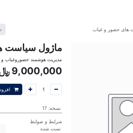
گ2
برنامه ها
قالب ها
آموزش‌ها
تعرفه خدمات
شرکت
 های حضور و غیاب
ماژول سیاست ه
مدیریت هوشمند حضوروغیاب و 
9,000,000
﷼
افزودن
نسخه
:
17
شرایط و ضوابط
تست شده