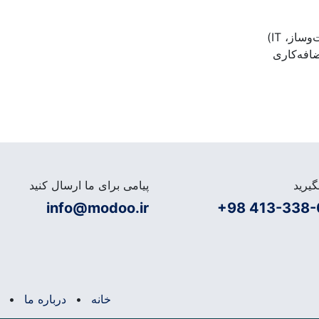
از، IT)
ضافه‌کاری
یرید
پیامی برای ما ارسال کنید
info@modoo.ir
+98 413-338-
خانه
•
درباره ما
•